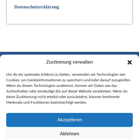
Datenschutzerklärung
DATENSCHUTZERKLÄRUNG
&
IMPRESSUM
Zustimmung verwalten
Um dir ein optimales Erlebnis zu bieten, verwenden wir Technologien wie
Cookies, um Geräteinformationen zu speichern und/oder darauf zuzugreifen.
Wenn du diesen Technologien zustimmst, können wir Daten wie das
KONTAKT
Surfverhalten oder eindeutige IDs auf dieser Website verarbeiten. Wenn du
deine Zustimmung nicht erteilst oder zurückziehst, können bestimmte
DIPL. ING. MATTHIAS MÜLLER
Merkmale und Funktionen beeinträchtigt werden.
INFO@ARCHITEKTUR-MM.DE
Akzeptieren
MOBIL: +49 170 212 44 40
Ablehnen