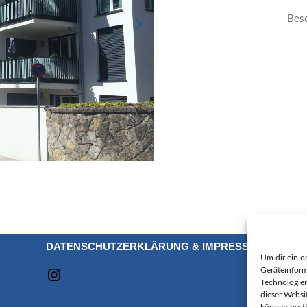
Bes
DATENSCHUTZERKLÄRUNG
&
IMPRESSUM
Um dir ein o
Geräteinform
Technologien
dieser Websi