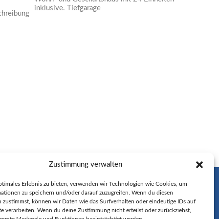
inklusive. Tiefgarage
chreibung
Zustimmung verwalten
KONTAKT
ptimales Erlebnis zu bieten, verwenden wir Technologien wie Cookies, um
ationen zu speichern und/oder darauf zuzugreifen. Wenn du diesen
DIPL. ING. MATTHIAS MÜLLER
 zustimmst, können wir Daten wie das Surfverhalten oder eindeutige IDs auf
te verarbeiten. Wenn du deine Zustimmung nicht erteilst oder zurückziehst,
INFO@ARCHITEKTUR-MM.DE